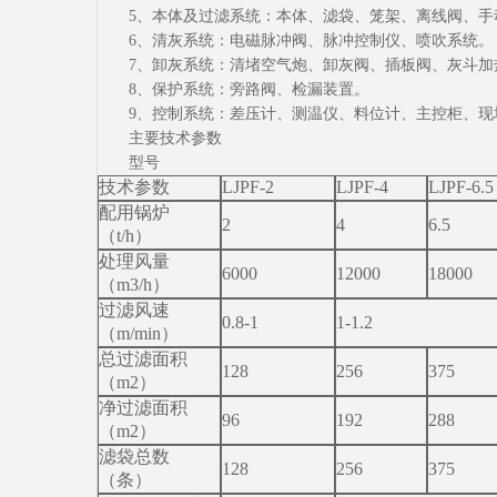
5、本体及过滤系统：本体、滤袋、笼架、离线阀、手
6、清灰系统：电磁脉冲阀、脉冲控制仪、喷吹系统。
7、卸灰系统：清堵空气炮、卸灰阀、插板阀、灰斗加
8、保护系统：旁路阀、检漏装置。
9、控制系统：差压计、测温仪、料位计、主控柜、现
主要技术参数
型号
技术参数
LJPF-2
LJPF-4
LJPF-6.5
配用锅炉
2
4
6.5
（t/h）
处理风量
6000
12000
18000
（m3/h）
过滤风速
0.8-1
1-1.2
（m/min）
总过滤面积
128
256
375
（m2）
净过滤面积
96
192
288
（m2）
滤袋总数
128
256
375
（条）