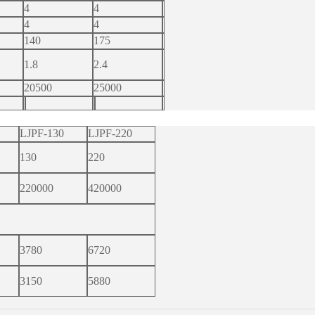
4
4
4
4
140
175
1.8
2.4
20500
25000
LJPF-130
LJPF-220
130
220
220000
420000
3780
6720
3150
5880