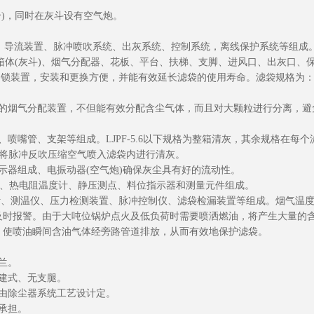
个)，同时在灰斗设有空气炮。
成、导流装置、脉冲喷吹系统、出灰系统、控制系统，离线保护系统等组成
、下箱体(灰斗)、烟气分配器、花板、平台、扶梯、支脚、进风口、出灰口、
，安装和更换方便，并能有效延长滤袋的使用寿命。滤袋规格为：φ130x6000
特的烟气分配装置，不但能有效分配含尘气体，而且对大颗粒进行分离，避
喷嘴管、支架等组成。LJPF-5.6以下规格为整箱清灰，其余规格在
，将脉冲反吹压缩空气喷入滤袋内进行清灰。
指示器组成、电振动器(空气炮)确保灰尘具有好的流动性。
制柜、热电阻温度计、静压测点、料位指示器和测量元件组成。
计、测温仪、压力检测装置、脉冲控制仪、滤袋检漏装置等组成。烟气温度
及时报警。由于大吨位锅炉点火及低负荷时需要喷洒燃油，将产生大量的含
，使喷油瞬间含油气体经旁路管道排放，从而有效地保护滤袋。
兰。
建式、无支腿。
由除尘器系统工艺设计定。
承担。