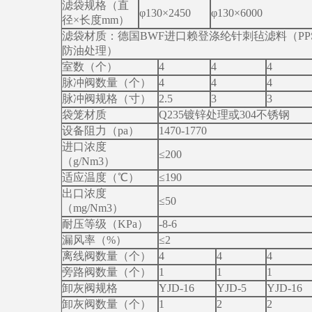
滤袋规格（直
φ130×2450
φ130×6000
径×长度mm）
滤袋材质：德国BWF进口赖登涤纶针刺毡滤料（PPS/P
防油处理）
室数（个）
4
4
4
脉冲阀数量（个）
4
4
4
脉冲阀规格（寸）
2.5
3
3
袋笼材质
Q235镀锌处理或304不锈钢
设备阻力（pa）
1470-1770
进口浓度
≤200
（g/Nm3）
适应温度（℃）
≤190
出口浓度
≤50
（mg/Nm3）
耐压等级（KPa）
-8-6
漏风率（%）
≤2
离线阀数量（个）
4
4
4
旁路阀数量（个）
1
1
1
卸灰阀规格
YJD-16
YJD-5
YJD-16
卸灰阀数量（个）
1
2
2