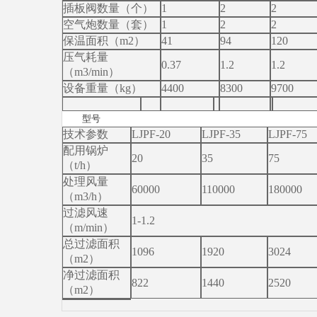
插板阀数量（个）
1
2
2
空气炮数量（套）
1
2
2
保温面积（m2）
41
94
120
压气耗量
0.37
1.2
1.2
（m3/min）
设备重量（kg）
4400
8300
9700
型号
技术参数
LJPF-20
LJPF-35
LJPF-75
配用锅炉
20
35
75
（t/h）
处理风量
60000
110000
180000
（m3/h）
过滤风速
1-1.2
（m/min）
总过滤面积
1096
1920
3024
（m2）
净过滤面积
822
1440
2520
（m2）