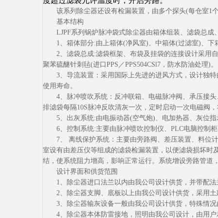
度超过滤袋允许温度时，开启旁路。
该系列除尘器还设有检漏装置，由多个探头(每仓室1
基本结构
LJPF系列锅炉脉冲袋式除尘器由箱体组装、滤袋总
1、箱体部分:由上箱体(净风室)、中箱体(过滤室)
2、滤袋总成:滤袋框架、布袋及挂袋的连接设计采用自锁装置
聚苯硫醚针刺毡(进口PPS／PPS504CSl7，防水防油处理)。
3、导流装置：采用国际上先进的进风方式，设计独
使用寿命。
4、脉冲喷吹系统：反冲联箱、电磁脉冲阀、承压接头、
排滤袋每隔10S脉冲反吹清灰一次，定时启动一次电磁阀
5、出灰系统:由电振动器(空气炮)、电加热器、灰位
6、控制系统:主要由脉冲喷吹控制仪、PLC电脑控
7、 离线保护系统：主要由旁路阀、差压装置、料位
室设有由差压仪等组成的滤袋检漏装置，以便滤袋损坏时
结，使系统阻力增高，影响正常运行。系统增设旁路管道
设计界面和供货范围
1、除尘器进口法兰以内由我公司设计供货，并带配法
2、除尘器支脚、底板以上由我公司设计供货，采用土
3、除尘器输灰设备一般由我公司设计供货，特殊情况
4、除尘器本体防雷接地，照明由我公司设计，由用户