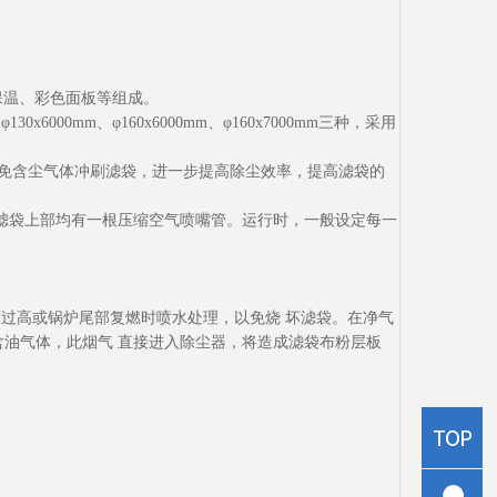
。
保温、彩色面板等组成。
mm、φ160x6000mm、φ160x7000mm三种，采用
免含尘气体冲刷滤袋，进一步提高除尘效率，提高滤袋的
每个滤袋上部均有一根压缩空气喷嘴管。运行时，一般设定每一
过高或锅炉尾部复燃时喷水处理，以免烧 坏滤袋。在净气
油气体，此烟气 直接进入除尘器，将造成滤袋布粉层板