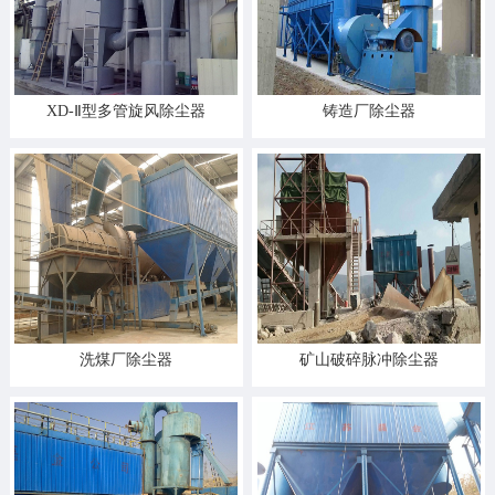
XD-Ⅱ型多管旋风除尘器
铸造厂除尘器
洗煤厂除尘器
矿山破碎脉冲除尘器