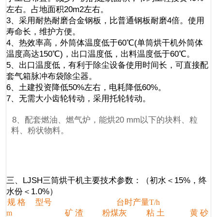
左右。占地面积20m2左右。
3、采用耐热耐磨合金钢板，比普通钢板耐磨4倍。使用
寿命长，维护方便。
4、热效率高，外筒体温度低于60℃(单筒烘干机外筒体
温度高达150℃)，出口温度低，出料温度低于60℃。
5、出口温度低，有利于除尘设备使用时间长，可直接配
套气箱脉冲布袋除尘器。
6、土建投资降低50%左右，电耗降低60%。
7、无需大小齿轮转动，采用托轮转动。
8、配套燃油、燃气炉，能烘20 mm以下的块料、粒
料、粉状物料。
三、LJSH三筒烘干机主要技术参数：（初水＜15%，终
水份＜1.0%）
规
格
型
号
台时产量
T/h
矿
渣
粉煤灰
粘
土
黄
砂
m